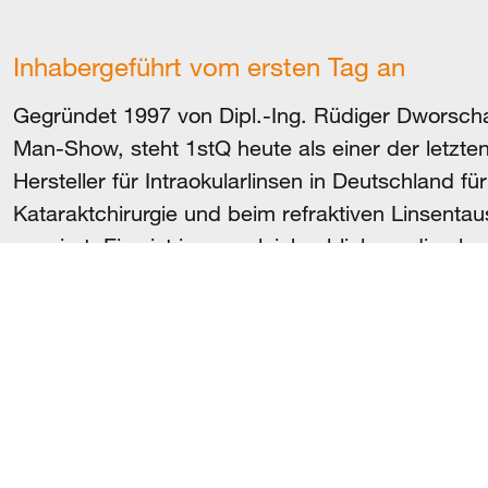
Inhabergeführt vom ersten Tag an
Gegründet 1997 von Dipl.-Ing. Rüdiger Dworschak
Man-Show, steht 1stQ heute als einer der letzte
Hersteller für Intraokularlinsen in Deutschland fü
Kataraktchirurgie und beim refraktiven Linsentausc
passiert. Eins ist immer gleichgeblieben: die ab
Neuentwicklung und Perfektionierung von Produ
zum Wohle der Patienten.
Copyright 2026 © 1stQ Deutschland GmbH