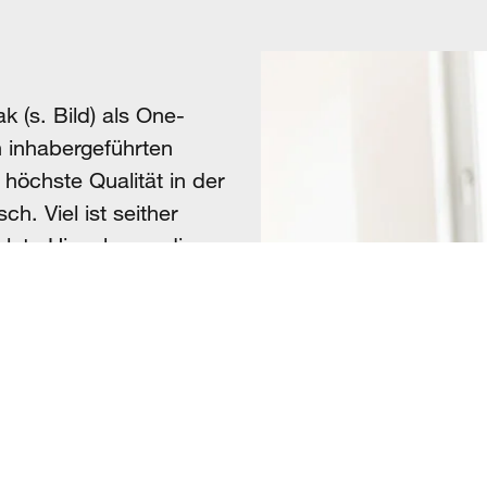
 (s. Bild) als One-
n inhabergeführten
r höchste Qualität in der
h. Viel ist seither
solute Hingabe an die
kten und Prozessen