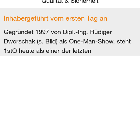
Qualität & Sicherheit
Inhabergeführt vom ersten Tag an
Gegründet 1997 von Dipl.-Ing. Rüdiger
Dworschak (s. Bild) als One-Man-Show, steht
1stQ heute als einer der letzten
inhabergeführten Hersteller für Intraokularlinsen
in Deutschland für höchste Qualität in der
Kataraktchirurgie und beim refraktiven
Linsentausch. Viel ist seither passiert. Eins ist
immer gleichgeblieben: die absolute Hingabe
an die Neuentwicklung und Perfektionierung
von Produkten und Prozessen zum Wohle der
Patienten.