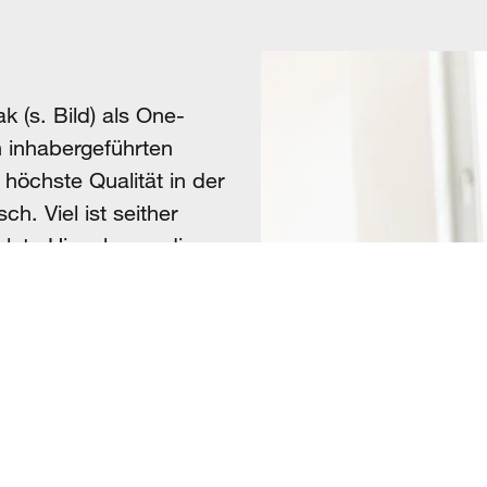
 (s. Bild) als One-
n inhabergeführten
r höchste Qualität in der
h. Viel ist seither
solute Hingabe an die
kten und Prozessen