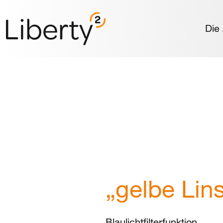
Die
„gelbe Lin
Blaulichtfilterfunktion