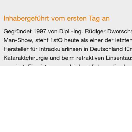
Inhabergeführt vom ersten Tag an
Gegründet 1997 von Dipl.-Ing. Rüdiger Dworschak
Man-Show, steht 1stQ heute als einer der letzte
Hersteller für Intraokularlinsen in Deutschland fü
Kataraktchirurgie und beim refraktiven Linsentausc
passiert. Eins ist immer gleichgeblieben: die ab
Neuentwicklung und Perfektionierung von Produ
zum Wohle der Patienten.
Copyright 2026 © 1stQ Deutschland GmbH