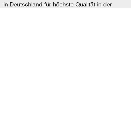
in Deutschland für höchste Qualität in der
Kataraktchirurgie und beim refraktiven
Linsentausch. Viel ist seither passiert. Eins ist
immer gleichgeblieben: die absolute Hingabe
an die Neuentwicklung und Perfektionierung
von Produkten und Prozessen zum Wohle der
Patienten.