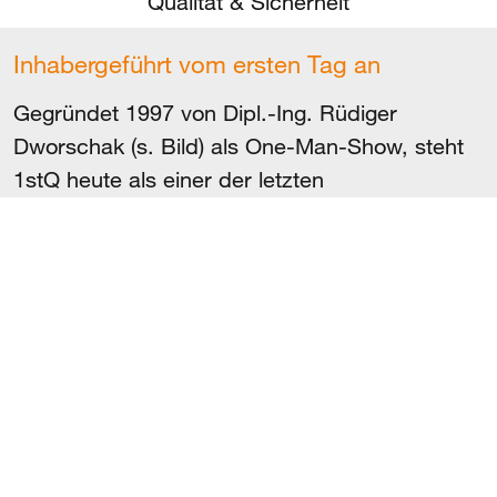
Qualität & Sicherheit
Inhabergeführt vom ersten Tag an
Gegründet 1997 von Dipl.-Ing. Rüdiger
Dworschak (s. Bild) als One-Man-Show, steht
1stQ heute als einer der letzten
inhabergeführten Hersteller für Intraokularlinsen
in Deutschland für höchste Qualität in der
Kataraktchirurgie und beim refraktiven
Linsentausch. Viel ist seither passiert. Eins ist
immer gleichgeblieben: die absolute Hingabe
an die Neuentwicklung und Perfektionierung
von Produkten und Prozessen zum Wohle der
Patienten.