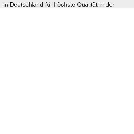
in Deutschland für höchste Qualität in der
Kataraktchirurgie und beim refraktiven
Linsentausch. Viel ist seither passiert. Eins ist
immer gleichgeblieben: die absolute Hingabe
an die Neuentwicklung und Perfektionierung
von Produkten und Prozessen zum Wohle der
Patienten.